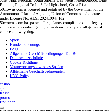
Jose, Mata Redonda, South Sabana, Las Vegas Neighborhood, Blue
Building Diagonal To La Salle Highschool, Costa Rica
50crowns.com is licensed and regulated by the Government of the
Autonomous Island of Anjouan, Union of Comoros and operates
under License No. ALSI-202410047-FI2.
50crowns.com has passed all regulatory compliance and is legally
authorized to conduct gaming operations for any and all games of
chance and wagering.
Spiele
Kundenbetreuungs
FAQ
Allgemeine Geschäftsbedingungen Der Boni
Datenschutzrichtlinie
Cookie-Richtlinie
Verantwortungsbewusstes Spielen
Allgemeine Geschäftsbedingungen
KYC Policy
casino
sports
Kasse
promo
Erkunden
Wir verwenden Cookies, um Ihre Erfahrung zu verbessern. Durch die