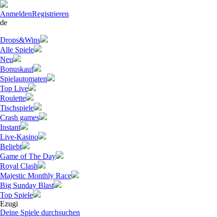
Anmelden
Registrieren
de
Drops&Wins
Alle Spiele
Neu
Bonuskauf
Spielautomaten
Top Live
Roulette
Tischspiele
Crash games
Instant
Live-Kasino
Beliebt
Game of The Day
Royal Clash
Majestic Monthly Race
Big Sunday Blast
Top Spiele
Ezugi
Deine Spiele durchsuchen